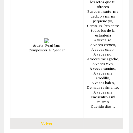
los retos que tu
ofreces
Busco mi parte, me
dedico a mi, mi
pequeño yo,
Como un libro entre
todos los de la
estantería
A veces se,
A veces crezco,
Artista: Pearl Jam
A veces caigo,
Compositor: E. Vedder
A veces no,
A veces me agacho,
A veces vivo,
A veces camino,
A veces me
arrodillo,
A veces hablo,
De nada realmente,
A veces me
encuentro a mi
mismo
Querido dios…
Volver