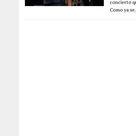
concierto q
Como ya s