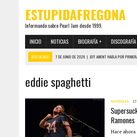
ESTUPIDAFREGONA
Informando sobre Pearl Jam desde 1999.
INICIO
NOTICIAS
BIOGRAFÍA +
DISCOGRAFÍA
DESTACADO
7 DE JUNIO DE 2026
|
JEFF AMENT HABLA POR PRIMER
22 DE MAYO DE 2026
|
PEARL JAM MANTENDRÁ EN SECRETO LA IDENTI
eddie spaghetti
19 DE MAYO DE 2026
|
EL ENCUENTRO ENTRE NEIL YOUNG Y PEARL JAM 
12 DE MAYO DE 2026
|
PEARL JAM REAPARECEN EN OHANA 2026 EN ME
28 DE JULIO DE 2026
|
JEFF AMENT PUBLICA SINCE FOREVER, UN LIBR
NOTICIAS
17
Supersuck
Ramones
Hace ahora 