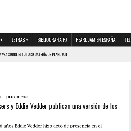
 +
LETRAS +
BIBLIOGRAFÍA PJ
PEARL JAM EN ESPAÑA
TEL
A VEZ SOBRE EL FUTURO BATERÍA DE PEARL JAM
DAD DE SU NUEVO BATERÍA
QUE MARCÓ LOS 90, DE NUEVO EN VINILO.
DIO DE LA INCERTIDUMBRE SOBRE SU FUTURA FORMACIÓN
O CON FOTOGRAFÍAS INÉDITAS DE LA HISTORIA DE PEARL JAM
 DE JULIO DE 2020
ers y Eddie Vedder publican una versión de los
6 años Eddie Vedder hizo acto de presencia en el