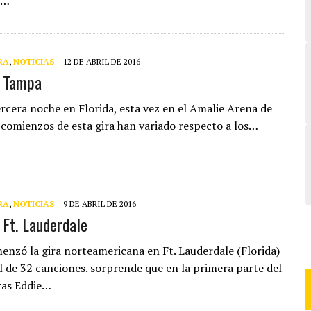
s…
RA
,
NOTICIAS
12 DE ABRIL DE 2016
e Tampa
ercera noche en Florida, esta vez en el Amalie Arena de
comienzos de esta gira han variado respecto a los…
RA
,
NOTICIAS
9 DE ABRIL DE 2016
 Ft. Lauderdale
nzó la gira norteamericana en Ft. Lauderdale (Florida)
l de 32 canciones. sorprende que en la primera parte del
ras Eddie…