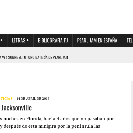
 +
LETRAS +
BIBLIOGRAFÍA PJ
PEARL JAM EN ESPAÑA
TEL
A VEZ SOBRE EL FUTURO BATERÍA DE PEARL JAM
DAD DE SU NUEVO BATERÍA
QUE MARCÓ LOS 90, DE NUEVO EN VINILO.
DIO DE LA INCERTIDUMBRE SOBRE SU FUTURA FORMACIÓN
O CON FOTOGRAFÍAS INÉDITAS DE LA HISTORIA DE PEARL JAM
TICIAS
14 DE ABRIL DE 2016
 Jacksonville
as noches en Florida, hacía 4 años que no pasaban por
 y después de esta minigira por la península las