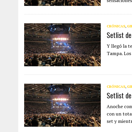
sensacione
CRÓNICAS
,
GI
Setlist d
Y llegó la t
Tampa. Los 
CRÓNICAS
,
GI
Setlist de
Anoche come
con un tota
set y mient