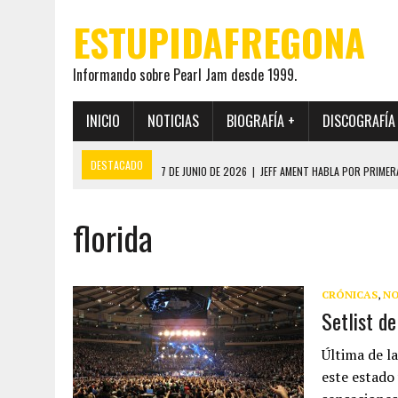
ESTUPIDAFREGONA
Informando sobre Pearl Jam desde 1999.
INICIO
NOTICIAS
BIOGRAFÍA +
DISCOGRAFÍA
DESTACADO
7 DE JUNIO DE 2026
|
JEFF AMENT HABLA POR PRIMER
22 DE MAYO DE 2026
|
PEARL JAM MANTENDRÁ EN SECRETO LA IDENTI
florida
19 DE MAYO DE 2026
|
EL ENCUENTRO ENTRE NEIL YOUNG Y PEARL JAM 
12 DE MAYO DE 2026
|
PEARL JAM REAPARECEN EN OHANA 2026 EN ME
28 DE JULIO DE 2026
|
JEFF AMENT PUBLICA SINCE FOREVER, UN LIBR
CRÓNICAS
,
NO
Setlist de
Última de l
este estado