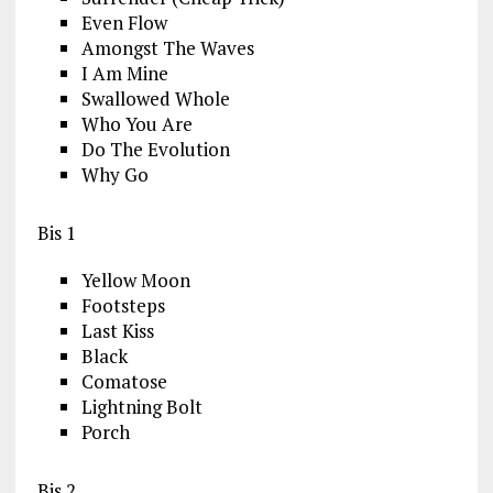
Even Flow
Amongst The Waves
I Am Mine
Swallowed Whole
Who You Are
Do The Evolution
Why Go
Bis 1
Yellow Moon
Footsteps
Last Kiss
Black
Comatose
Lightning Bolt
Porch
Bis 2