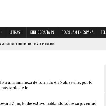
 +
LETRAS +
BIBLIOGRAFÍA PJ
PEARL JAM EN ESPAÑA
TEL
A VEZ SOBRE EL FUTURO BATERÍA DE PEARL JAM
DAD DE SU NUEVO BATERÍA
QUE MARCÓ LOS 90, DE NUEVO EN VINILO.
DIO DE LA INCERTIDUMBRE SOBRE SU FUTURA FORMACIÓN
O CON FOTOGRAFÍAS INÉDITAS DE LA HISTORIA DE PEARL JAM
do a una amaneza de tornado en Noblesville, por lo
 más tarde de lo
Howard Zinn, Eddie estuvo hablando sobre su juventud