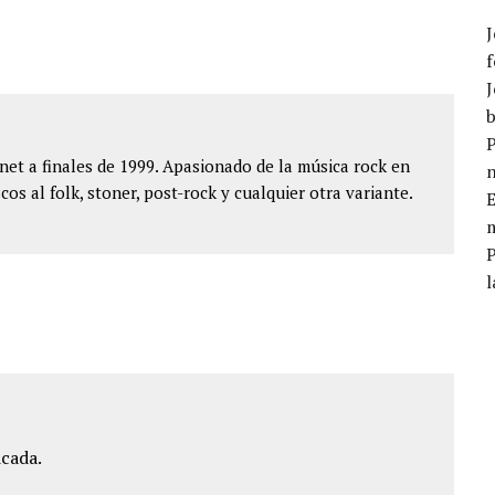
J
f
J
b
P
et a finales de 1999. Apasionado de la música rock en
cos al folk, stoner, post-rock y cualquier otra variante.
E
m
l
icada.