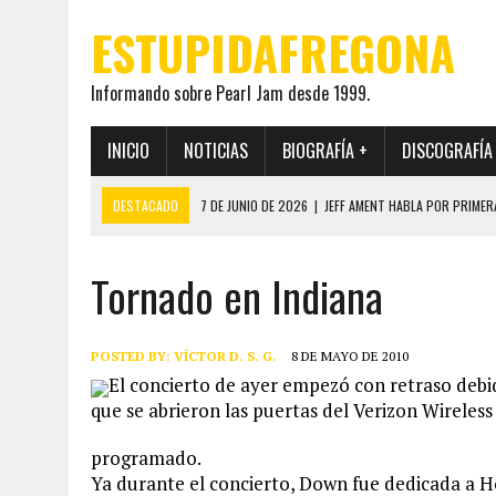
ESTUPIDAFREGONA
Informando sobre Pearl Jam desde 1999.
INICIO
NOTICIAS
BIOGRAFÍA +
DISCOGRAFÍA
DESTACADO
7 DE JUNIO DE 2026
|
JEFF AMENT HABLA POR PRIMER
22 DE MAYO DE 2026
|
PEARL JAM MANTENDRÁ EN SECRETO LA IDENTI
Tornado en Indiana
19 DE MAYO DE 2026
|
EL ENCUENTRO ENTRE NEIL YOUNG Y PEARL JAM 
12 DE MAYO DE 2026
|
PEARL JAM REAPARECEN EN OHANA 2026 EN ME
28 DE JULIO DE 2026
|
JEFF AMENT PUBLICA SINCE FOREVER, UN LIBR
POSTED BY:
VÍCTOR D. S. G.
8 DE MAYO DE 2010
El concierto de ayer empezó con retraso debi
que se abrieron las puertas del Verizon Wireless
programado.
Ya durante el concierto, Down fue dedicada a 