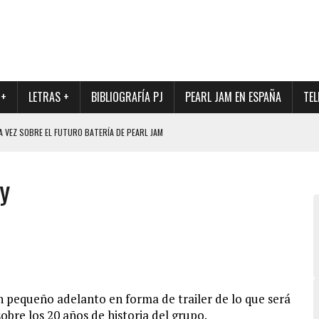
 +
LETRAS +
BIBLIOGRAFÍA PJ
PEARL JAM EN ESPAÑA
TEL
A VEZ SOBRE EL FUTURO BATERÍA DE PEARL JAM
DAD DE SU NUEVO BATERÍA
y
QUE MARCÓ LOS 90, DE NUEVO EN VINILO.
DIO DE LA INCERTIDUMBRE SOBRE SU FUTURA FORMACIÓN
O CON FOTOGRAFÍAS INÉDITAS DE LA HISTORIA DE PEARL JAM
 pequeño adelanto en forma de trailer de lo que será
obre los 20 años de
historia del grupo.