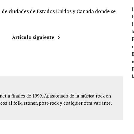
J
o de ciudades de Estados Unidos y Canada donde se
f
J
b
Artículo siguiente
P
E
m
l
et a finales de 1999. Apasionado de la música rock en
cos al folk, stoner, post-rock y cualquier otra variante.