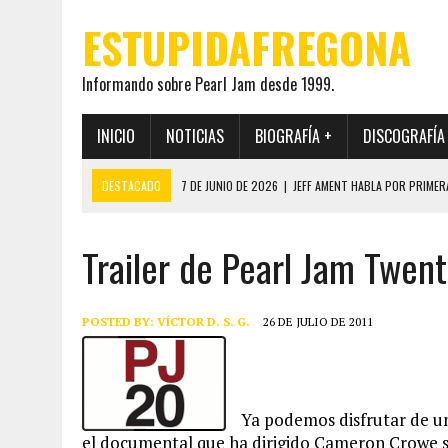
ESTUPIDAFREGONA
Informando sobre Pearl Jam desde 1999.
INICIO
NOTICIAS
BIOGRAFÍA +
DISCOGRAFÍA
DESTACADO
7 DE JUNIO DE 2026
|
JEFF AMENT HABLA POR PRIMER
22 DE MAYO DE 2026
|
PEARL JAM MANTENDRÁ EN SECRETO LA IDENTI
Trailer de Pearl Jam Twent
19 DE MAYO DE 2026
|
EL ENCUENTRO ENTRE NEIL YOUNG Y PEARL JAM 
12 DE MAYO DE 2026
|
PEARL JAM REAPARECEN EN OHANA 2026 EN ME
28 DE JULIO DE 2026
|
JEFF AMENT PUBLICA SINCE FOREVER, UN LIBR
POSTED BY:
VÍCTOR D. S. G.
26 DE JULIO DE 2011
Ya podemos disfrutar de un
el documental que ha dirigido Cameron Crowe s