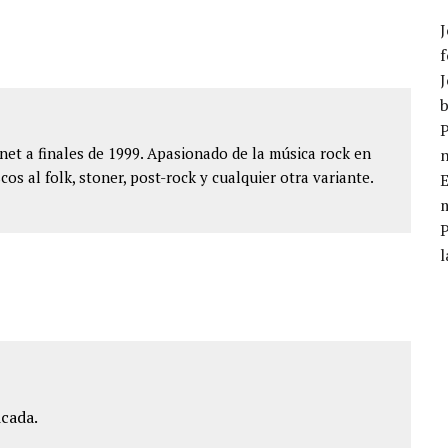
J
f
J
b
P
et a finales de 1999. Apasionado de la música rock en
cos al folk, stoner, post-rock y cualquier otra variante.
E
m
l
icada.