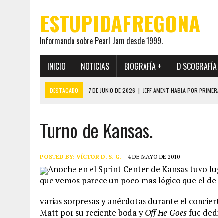
ESTUPIDAFREGONA
Informando sobre Pearl Jam desde 1999.
INICIO
NOTICIAS
BIOGRAFÍA +
DISCOGRAFÍA
DESTACADO
7 DE JUNIO DE 2026
|
JEFF AMENT HABLA POR PRIMER
22 DE MAYO DE 2026
|
PEARL JAM MANTENDRÁ EN SECRETO LA IDENTI
Turno de Kansas.
19 DE MAYO DE 2026
|
EL ENCUENTRO ENTRE NEIL YOUNG Y PEARL JAM 
12 DE MAYO DE 2026
|
PEARL JAM REAPARECEN EN OHANA 2026 EN ME
28 DE JULIO DE 2026
|
JEFF AMENT PUBLICA SINCE FOREVER, UN LIBR
POSTED BY:
VÍCTOR D. S. G.
4 DE MAYO DE 2010
Anoche en el Sprint Center de Kansas tuvo lug
que vemos parece un poco mas lógico que el de
varias sorpresas y anécdotas durante el concier
Matt por su reciente boda y
Off He Goes
fue ded