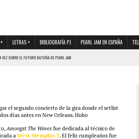
 +
LETRAS +
BIBLIOGRAFÍA PJ
PEARL JAM EN ESPAÑA
TEL
A VEZ SOBRE EL FUTURO BATERÍA DE PEARL JAM
DAD DE SU NUEVO BATERÍA
QUE MARCÓ LOS 90, DE NUEVO EN VINILO.
DIO DE LA INCERTIDUMBRE SOBRE SU FUTURA FORMACIÓN
O CON FOTOGRAFÍAS INÉDITAS DE LA HISTORIA DE PEARL JAM
ar el segundo concierto de la gira donde el setlist
 dos días antes en New Orleans. Hubo
to,
Amongst The Waves
fue dedicada al técnico de
icada a
West Memphis 3
. El feliz cumpleaños fue