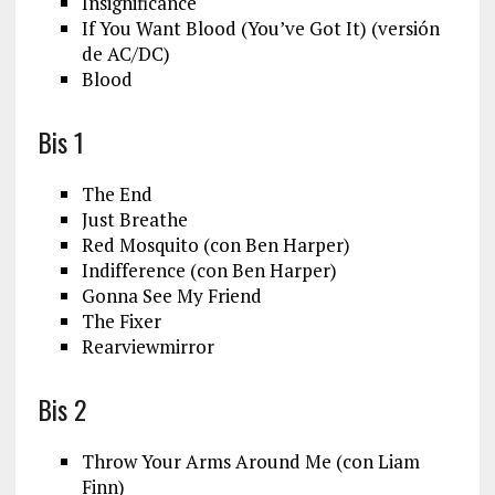
Insignificance
If You Want Blood (You’ve Got It) (versión
de AC/DC)
Blood
Bis 1
The End
Just Breathe
Red Mosquito (con Ben Harper)
Indifference (con Ben Harper)
Gonna See My Friend
The Fixer
Rearviewmirror
Bis 2
Throw Your Arms Around Me (con Liam
Finn)