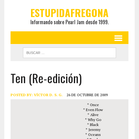
ESTUPIDAFREGONA
Informando sobre Pearl Jam desde 1999.
Ten (Re-edición)
POSTED BY:
VÍCTOR D. S. G.
26 DE OCTUBRE DE 2009
* Once
* Even Flow
* Alive
* Why Go
* Black
* Jeremy
* Oceans