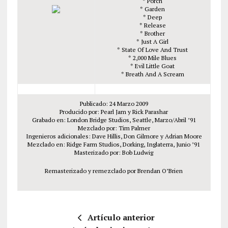
* Porch
* Garden
* Deep
* Release
* Brother
* Just A Girl
* State Of Love And Trust
* 2,000 Mile Blues
* Evil Little Goat
* Breath And A Scream
Publicado: 24 Marzo 2009
Producido por: Pearl Jam y Rick Parashar
Grabado en: London Bridge Studios, Seattle, Marzo/Abril ’91
Mezclado por: Tim Palmer
Ingenieros adicionales: Dave Hillis, Don Gilmore y Adrian Moore
Mezclado en: Ridge Farm Studios, Dorking, Inglaterra, Junio ’91
Masterizado por: Bob Ludwig
Remasterizado y remezclado por Brendan O’Brien
Artículo anterior