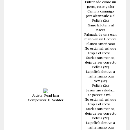
Entrenado como un
perro, color y olor
Camina conmigo
para alcanzarle a él
Policía (2x)
Ganó la lotería al
nacer
Palmada de una gran
mano en un Hombre
Blanco Americano
No está mal, así que
limpia el corte…
Sucias sus manos,
deja de ser correcto
Policía (2x)
La policía detuvo a
mi hermano otra
vez (3x)
Policía (2x)
Jesús me saluda…
se parece a mi…
Artista: Pearl Jam
No está mal, así que
Compositor: E. Vedder
limpia el corte…
Sucias sus manos,
deja de ser correcto
Policía (2x)
La policía detuvo a
mi hermano otra