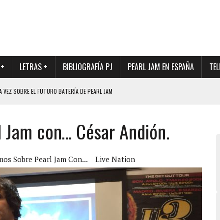
 +
LETRAS +
BIBLIOGRAFÍA PJ
PEARL JAM EN ESPAÑA
TEL
A VEZ SOBRE EL FUTURO BATERÍA DE PEARL JAM
DAD DE SU NUEVO BATERÍA
l Jam con… César Andión.
QUE MARCÓ LOS 90, DE NUEVO EN VINILO.
DIO DE LA INCERTIDUMBRE SOBRE SU FUTURA FORMACIÓN
O CON FOTOGRAFÍAS INÉDITAS DE LA HISTORIA DE PEARL JAM
os Sobre Pearl Jam Con...
Live Nation