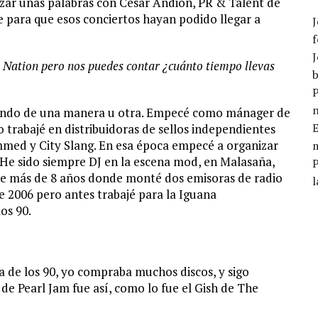
zar unas palabras con César Andión, PR & Talent de
 para que esos conciertos hayan podido llegar a
J
f
J
 Nation pero nos puedes contar ¿cuánto tiempo llevas
b
P
ajando de una manera u otra. Empecé como mánager de
E
trabajé en distribuidoras de sellos independientes
mmed y City Slang. En esa época empecé a organizar
m
. He sido siempre DJ en la escena mod, en Malasaña,
nte más de 8 años donde monté dos emisoras de radio
l
e 2006 pero antes trabajé para la Iguana
os 90.
 de los 90, yo compraba muchos discos, y sigo
 de Pearl Jam fue así, como lo fue el Gish de The