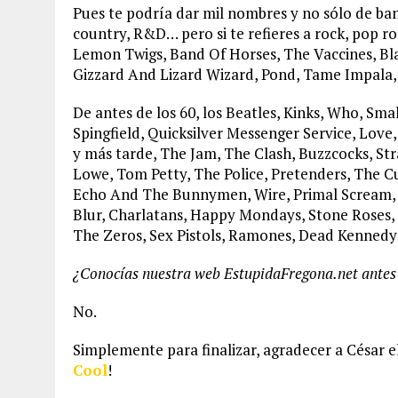
Pues te podría dar mil nombres y no sólo de band
country, R&D… pero si te refieres a rock, pop r
Lemon Twigs, Band Of Horses, The Vaccines, Bla
Gizzard And Lizard Wizard, Pond, Tame Impala,
De antes de los 60, los Beatles, Kinks, Who, Small
Spingfield, Quicksilver Messenger Service, Love,
y más tarde, The Jam, The Clash, Buzzcocks, Str
Lowe, Tom Petty, The Police, Pretenders, The Cu
Echo And The Bunnymen, Wire, Primal Scream, J
Blur, Charlatans, Happy Mondays, Stone Roses, 
The Zeros, Sex Pistols, Ramones, Dead Kennedys,
¿Conocías nuestra web EstupidaFregona.net antes 
No.
Simplemente para finalizar, agradecer a César 
Cool
!