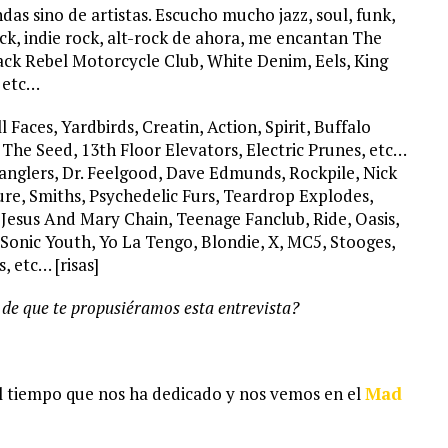
as sino de artistas. Escucho mucho jazz, soul, funk,
ock, indie rock, alt-rock de ahora, me encantan The
ck Rebel Motorcycle Club, White Denim, Eels, King
 etc…
 Faces, Yardbirds, Creatin, Action, Spirit, Buffalo
 The Seed, 13th Floor Elevators, Electric Prunes, etc…
anglers, Dr. Feelgood, Dave Edmunds, Rockpile, Nick
re, Smiths, Psychedelic Furs, Teardrop Explodes,
esus And Mary Chain, Teenage Fanclub, Ride, Oasis,
Sonic Youth, Yo La Tengo, Blondie, X, MC5, Stooges,
 etc… [risas]
de que te propusiéramos esta entrevista?
el tiempo que nos ha dedicado y nos vemos en el
Mad