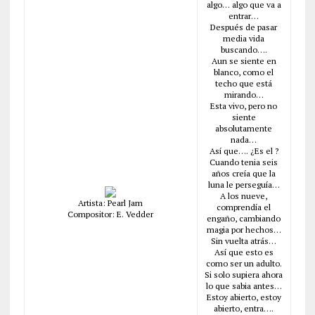
algo… algo que va a
entrar…
Después de pasar
media vida
buscando….
Aun se siente en
blanco, como el
techo que está
mirando…
Esta vivo, pero no
siente
absolutamente
nada…
Así que…. ¿Es el ?
Cuando tenia seis
años creía que la
luna le perseguía…
A los nueve,
Artista: Pearl Jam
comprendía el
Compositor: E. Vedder
engaño, cambiando
magia por hechos…
Sin vuelta atrás…
Así que esto es
como ser un adulto.
Si solo supiera ahora
lo que sabia antes…
Estoy abierto, estoy
abierto, entra….