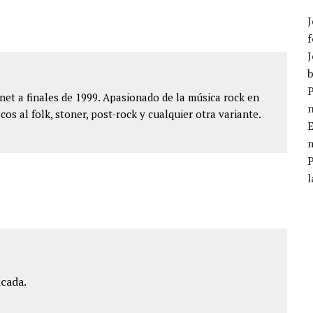
J
f
J
b
P
et a finales de 1999. Apasionado de la música rock en
cos al folk, stoner, post-rock y cualquier otra variante.
E
m
l
icada.