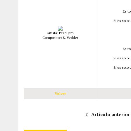
Es to
Si es solo
Artista: Pearl Jam
Compositor: E. Vedder
Es to
Si es solo
Si es solo
Volver
Artículo anterior