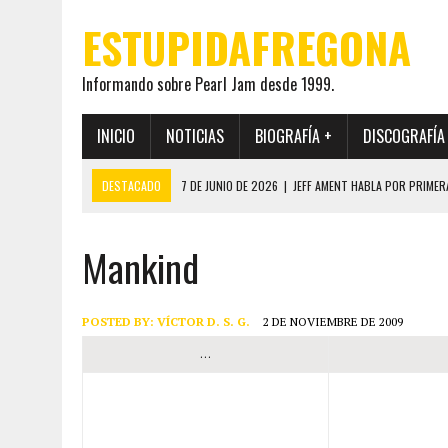
ESTUPIDAFREGONA
Informando sobre Pearl Jam desde 1999.
INICIO
NOTICIAS
BIOGRAFÍA +
DISCOGRAFÍA
DESTACADO
7 DE JUNIO DE 2026
|
JEFF AMENT HABLA POR PRIMER
22 DE MAYO DE 2026
|
PEARL JAM MANTENDRÁ EN SECRETO LA IDENTI
Mankind
19 DE MAYO DE 2026
|
EL ENCUENTRO ENTRE NEIL YOUNG Y PEARL JAM 
12 DE MAYO DE 2026
|
PEARL JAM REAPARECEN EN OHANA 2026 EN ME
28 DE JULIO DE 2026
|
JEFF AMENT PUBLICA SINCE FOREVER, UN LIBR
POSTED BY:
VÍCTOR D. S. G.
2 DE NOVIEMBRE DE 2009
…