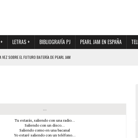
 +
LETRAS +
BIBLIOGRAFÍA PJ
PEARL JAM EN ESPAÑA
TEL
A VEZ SOBRE EL FUTURO BATERÍA DE PEARL JAM
DAD DE SU NUEVO BATERÍA
QUE MARCÓ LOS 90, DE NUEVO EN VINILO.
DIO DE LA INCERTIDUMBRE SOBRE SU FUTURA FORMACIÓN
O CON FOTOGRAFÍAS INÉDITAS DE LA HISTORIA DE PEARL JAM
…
Tu estarás, saliendo con una radio…
Saliendo con un disco…
Saliendo como en una bacanal
Yo estaré saliendo con un teléfono…