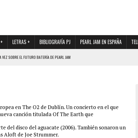
 +
LETRAS +
BIBLIOGRAFÍA PJ
PEARL JAM EN ESPAÑA
TEL
A VEZ SOBRE EL FUTURO BATERÍA DE PEARL JAM
DAD DE SU NUEVO BATERÍA
QUE MARCÓ LOS 90, DE NUEVO EN VINILO.
DIO DE LA INCERTIDUMBRE SOBRE SU FUTURA FORMACIÓN
O CON FOTOGRAFÍAS INÉDITAS DE LA HISTORIA DE PEARL JAM
 europea en The O2 de Dublín. Un concierto en el que
nueva canción titulada Of The Earth que
rte del disco del aguacate (2006). También sonaron un
s Aloft de Joe Strummer.