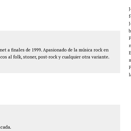
J
f
J
b
P
et a finales de 1999. Apasionado de la música rock en
E
cos al folk, stoner, post-rock y cualquier otra variante.
m
l
icada.