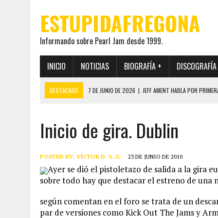
ESTUPIDAFREGONA
Informando sobre Pearl Jam desde 1999.
INICIO
NOTICIAS
BIOGRAFÍA +
DISCOGRAFÍA
DESTACADO
7 DE JUNIO DE 2026
|
JEFF AMENT HABLA POR PRIMER
22 DE MAYO DE 2026
|
PEARL JAM MANTENDRÁ EN SECRETO LA IDENTI
Inicio de gira. Dublin
19 DE MAYO DE 2026
|
EL ENCUENTRO ENTRE NEIL YOUNG Y PEARL JAM 
12 DE MAYO DE 2026
|
PEARL JAM REAPARECEN EN OHANA 2026 EN ME
28 DE JULIO DE 2026
|
JEFF AMENT PUBLICA SINCE FOREVER, UN LIBR
POSTED BY:
VÍCTOR D. S. G.
23 DE JUNIO DE 2010
Ayer se dió el pistoletazo de salida a la gira
sobre todo hay que destacar el estreno de una 
según comentan en el foro se trata de un desca
par de versiones como Kick Out The Jams y Arm