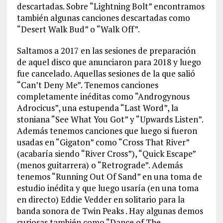
descartadas. Sobre “Lightning Bolt” encontramos
también algunas canciones descartadas como
“Desert Walk Bud” o “Walk Off”.
Saltamos a 2017 en las sesiones de preparación
de aquel disco que anunciaron para 2018 y luego
fue cancelado. Aquellas sesiones de la que salió
“Can’t Deny Me”. Tenemos canciones
completamente inéditas como “Androgynous
Adrocicus”, una estupenda “Last Word”, la
stoniana “See What You Got” y “Upwards Listen”.
Además tenemos canciones que luego si fueron
usadas en “Gigaton” como “Cross That River”
(acabaría siendo “River Cross”), “Quick Escape”
(menos guitarrera) o “Retrograde”. Además
tenemos “Running Out Of Sand” en una toma de
estudio inédita y que luego usaría (en una toma
en directo) Eddie Vedder en solitario para la
banda sonora de Twin Peaks . Hay algunas demos
curiosas también como “Dance of The