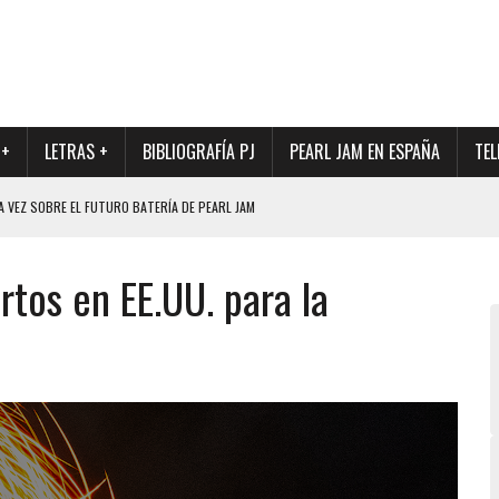
 +
LETRAS +
BIBLIOGRAFÍA PJ
PEARL JAM EN ESPAÑA
TEL
A VEZ SOBRE EL FUTURO BATERÍA DE PEARL JAM
DAD DE SU NUEVO BATERÍA
tos en EE.UU. para la
QUE MARCÓ LOS 90, DE NUEVO EN VINILO.
DIO DE LA INCERTIDUMBRE SOBRE SU FUTURA FORMACIÓN
O CON FOTOGRAFÍAS INÉDITAS DE LA HISTORIA DE PEARL JAM