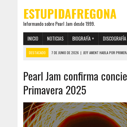
ESTUPIDAFREGONA
Informando sobre Pearl Jam desde 1999.
INICIO
NOTICIAS
BIOGRAFÍA +
DISCOGRAFÍA
DESTACADO
7 DE JUNIO DE 2026
|
JEFF AMENT HABLA POR PRIMER
22 DE MAYO DE 2026
|
PEARL JAM MANTENDRÁ EN SECRETO LA IDENTI
Pearl Jam confirma concier
19 DE MAYO DE 2026
|
EL ENCUENTRO ENTRE NEIL YOUNG Y PEARL JAM 
12 DE MAYO DE 2026
|
PEARL JAM REAPARECEN EN OHANA 2026 EN ME
Primavera 2025
28 DE JULIO DE 2026
|
JEFF AMENT PUBLICA SINCE FOREVER, UN LIBR