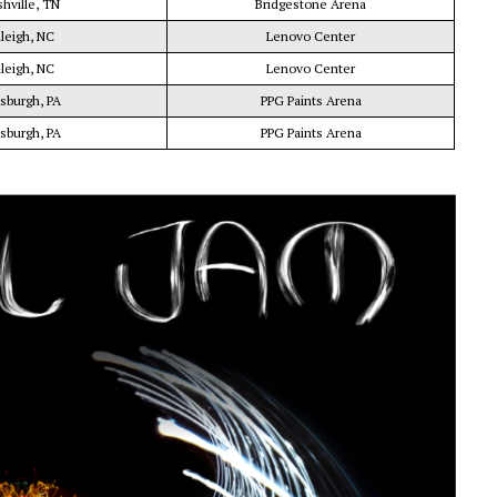
shville, TN
Bridgestone Arena
aleigh, NC
Lenovo Center
aleigh, NC
Lenovo Center
tsburgh, PA
PPG Paints Arena
tsburgh, PA
PPG Paints Arena