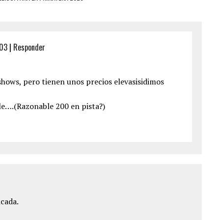
:03
|
Responder
shows, pero tienen unos precios elevasisidimos
le….(Razonable 200 en pista?)
icada.