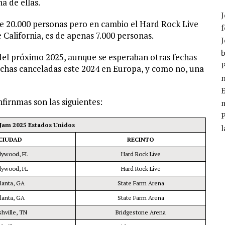
a de ellas.
J
e 20.000 personas pero en cambio el Hard Rock Live
f
 California, es de apenas 7.000 personas.
J
b
del próximo 2025, aunque se esperaban otras fechas
P
chas canceladas este 2024 en Europa, y como no, una
E
nfirnmas son las siguientes:
m
 Jam 2025 Estados Unidos
l
CIUDAD
RECINTO
lywood, FL
Hard Rock Live
lywood, FL
Hard Rock Live
tlanta, GA
State Farm Arena
tlanta, GA
State Farm Arena
shville, TN
Bridgestone Arena