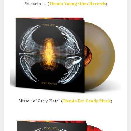
Philadelphia (
Tienda Young Ones Records
)
Missoula “Oro y Plata“ (
Tienda Ear Candy Music
)