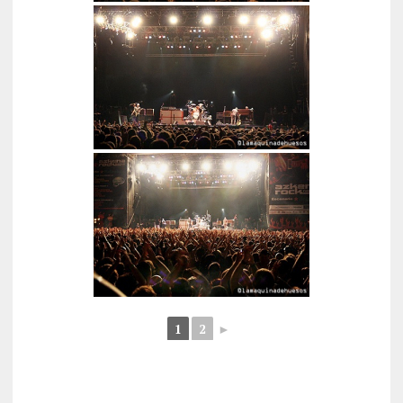
1
2
►