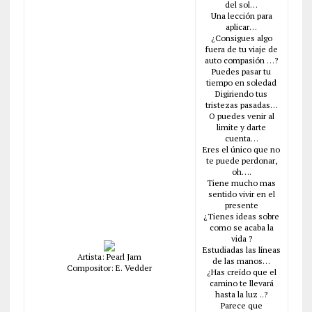
del sol…
Una lección para
aplicar…
¿Consigues algo
fuera de tu viaje de
auto compasión …?
Puedes pasar tu
tiempo en soledad
Digiriendo tus
tristezas pasadas…
O puedes venir al
limite y darte
cuenta…
Eres el único que no
te puede perdonar,
oh….
Tiene mucho mas
sentido vivir en el
presente
¿Tienes ideas sobre
como se acaba la
vida ?
Estudiadas las líneas
Artista: Pearl Jam
de las manos…
Compositor: E. Vedder
¿Has creído que el
camino te llevará
hasta la luz ..?
Parece que