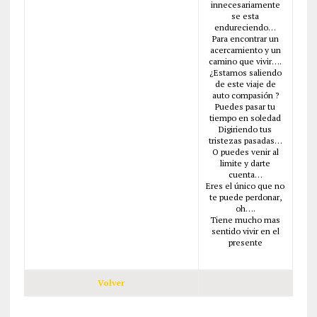
innecesariamente
se esta
endureciendo…
Para encontrar un
acercamiento y un
camino que vivir….
¿Estamos saliendo
de este viaje de
auto compasión ?
Puedes pasar tu
tiempo en soledad
Digiriendo tus
tristezas pasadas…
O puedes venir al
limite y darte
cuenta…
Eres el único que no
te puede perdonar,
oh….
Tiene mucho mas
sentido vivir en el
presente
Volver