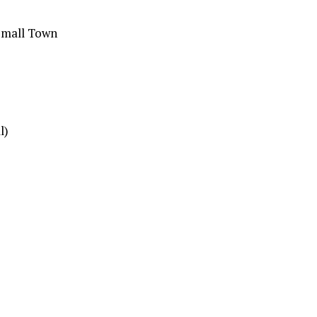
Small Town
l)