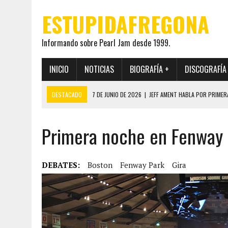
ESTUPIDAFREGONA
Informando sobre Pearl Jam desde 1999.
INICIO
NOTICIAS
BIOGRAFÍA +
DISCOGRAFÍA
DESTACADO
7 DE JUNIO DE 2026
|
JEFF AMENT HABLA POR PRIMER
22 DE MAYO DE 2026
|
PEARL JAM MANTENDRÁ EN SECRETO LA IDENTI
Primera noche en Fenway 
19 DE MAYO DE 2026
|
EL ENCUENTRO ENTRE NEIL YOUNG Y PEARL JAM 
12 DE MAYO DE 2026
|
PEARL JAM REAPARECEN EN OHANA 2026 EN ME
28 DE JULIO DE 2026
|
JEFF AMENT PUBLICA SINCE FOREVER, UN LIBR
DEBATES:
Boston
Fenway Park
Gira