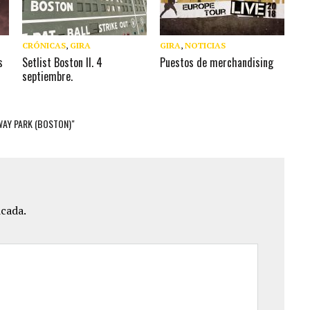
CRÓNICAS
,
GIRA
GIRA
,
NOTICIAS
s
Setlist Boston II. 4
Puestos de merchandising
septiembre.
WAY PARK (BOSTON)"
icada.