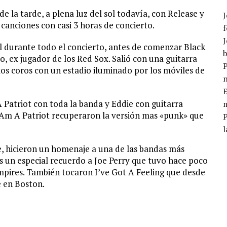
e la tarde, a plena luz del sol todavía, con Release y
J
canciones con casi 3 horas de concierto.
f
J
l durante todo el concierto, antes de comenzar Black
b
yo, ex jugador de los Red Sox. Salió con una guitarra
P
los coros con un estadio iluminado por los móviles de
E
Patriot con toda la banda y Eddie con guitarra
m
 I Am A Patriot recuperaron la versión mas «punk» que
l
he, hicieron un homenaje a una de las bandas más
 un especial recuerdo a Joe Perry que tuvo hace poco
pires. También tocaron I’ve Got A Feeling que desde
e en Boston.