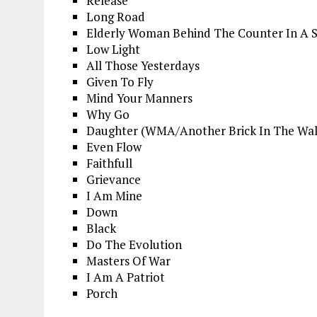
Release
Long Road
Elderly Woman Behind The Counter In A 
Low Light
All Those Yesterdays
Given To Fly
Mind Your Manners
Why Go
Daughter (WMA/Another Brick In The Wal
Even Flow
Faithfull
Grievance
I Am Mine
Down
Black
Do The Evolution
Masters Of War
I Am A Patriot
Porch