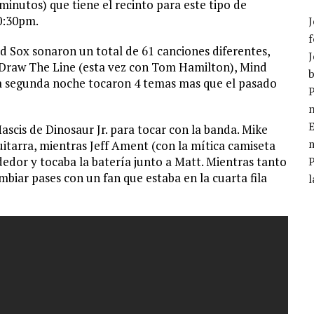
minutos) que tiene el recinto para este tipo de
0:30pm.
J
f
Red Sox sonaron un total de 61 canciones diferentes,
J
, Draw The Line (esta vez con Tom Hamilton), Mind
b
ta segunda noche tocaron 4 temas mas que el pasado
P
E
Mascis de Dinosaur Jr. para tocar con la banda. Mike
m
itarra, mientras Jeff Ament (con la mítica camiseta
ededor y tocaba la batería junto a Matt. Mientras tanto
biar pases con un fan que estaba en la cuarta fila
l