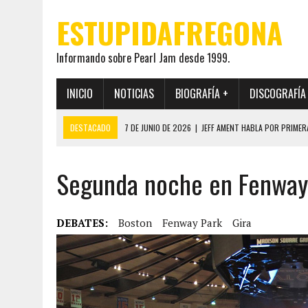
ESTUPIDAFREGONA
Informando sobre Pearl Jam desde 1999.
INICIO
NOTICIAS
BIOGRAFÍA +
DISCOGRAFÍA
DESTACADO
7 DE JUNIO DE 2026
|
JEFF AMENT HABLA POR PRIMER
22 DE MAYO DE 2026
|
PEARL JAM MANTENDRÁ EN SECRETO LA IDENTI
Segunda noche en Fenway 
19 DE MAYO DE 2026
|
EL ENCUENTRO ENTRE NEIL YOUNG Y PEARL JAM 
12 DE MAYO DE 2026
|
PEARL JAM REAPARECEN EN OHANA 2026 EN ME
28 DE JULIO DE 2026
|
JEFF AMENT PUBLICA SINCE FOREVER, UN LIBR
DEBATES:
Boston
Fenway Park
Gira