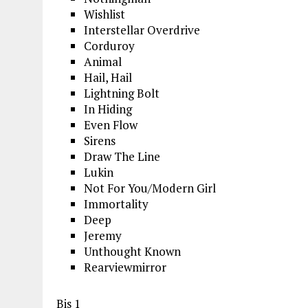
Wishlist
Interstellar Overdrive
Corduroy
Animal
Hail, Hail
Lightning Bolt
In Hiding
Even Flow
Sirens
Draw The Line
Lukin
Not For You/Modern Girl
Immortality
Deep
Jeremy
Unthought Known
Rearviewmirror
Bis 1