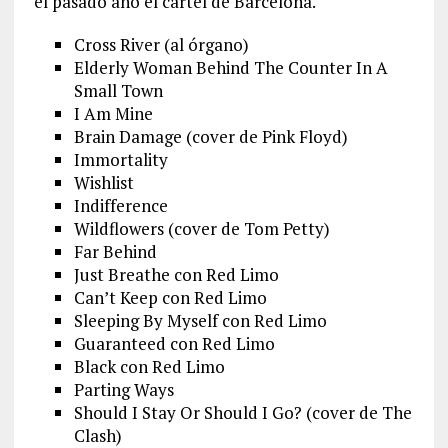
el pasado año el cartel de Barcelona.
Cross River (al órgano)
Elderly Woman Behind The Counter In A
Small Town
I Am Mine
Brain Damage (cover de Pink Floyd)
Immortality
Wishlist
Indifference
Wildflowers (cover de Tom Petty)
Far Behind
Just Breathe con Red Limo
Can’t Keep con Red Limo
Sleeping By Myself con Red Limo
Guaranteed con Red Limo
Black con Red Limo
Parting Ways
Should I Stay Or Should I Go? (cover de The
Clash)