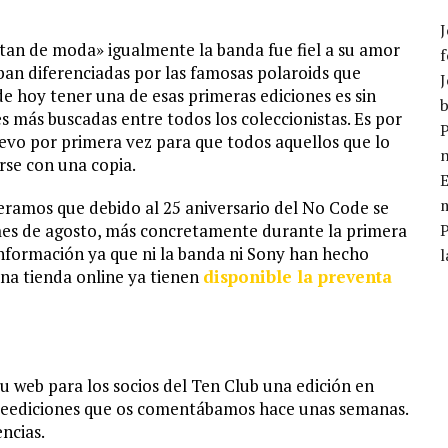
J
«tan de moda» igualmente la banda fue fiel a su amor
f
ban diferenciadas por las famosas polaroids que
J
de hoy tener una de esas primeras ediciones es sin
b
s más buscadas entre todos los coleccionistas. Es por
P
uevo por primera vez para que todos aquellos que lo
rse con una copia.
E
m
teramos que debido al 25 aniversario del No Code se
o mes de agosto, más concretamente durante la primera
ormación ya que ni la banda ni Sony han hecho
l
una tienda online ya tienen
disponible la preventa
su web para los socios del Ten Club una edición en
s reediciones que os comentábamos hace unas semanas.
ncias.