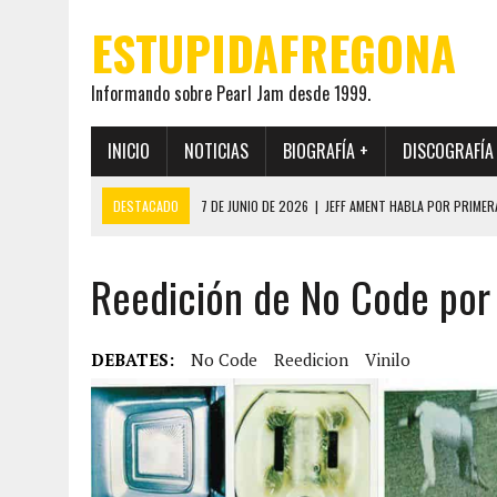
ESTUPIDAFREGONA
Informando sobre Pearl Jam desde 1999.
INICIO
NOTICIAS
BIOGRAFÍA +
DISCOGRAFÍA
DESTACADO
7 DE JUNIO DE 2026
|
JEFF AMENT HABLA POR PRIMER
22 DE MAYO DE 2026
|
PEARL JAM MANTENDRÁ EN SECRETO LA IDENTI
Reedición de No Code por 
19 DE MAYO DE 2026
|
EL ENCUENTRO ENTRE NEIL YOUNG Y PEARL JAM 
12 DE MAYO DE 2026
|
PEARL JAM REAPARECEN EN OHANA 2026 EN ME
28 DE JULIO DE 2026
|
JEFF AMENT PUBLICA SINCE FOREVER, UN LIBR
DEBATES:
No Code
Reedicion
Vinilo