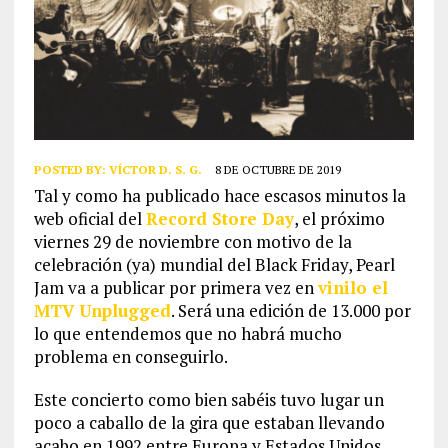
POSTED BY:
VÍCTOR D. S. G.
8 DE OCTUBRE DE 2019
Tal y como ha publicado hace escasos minutos la
web oficial del
Record Store Day
, el próximo
viernes 29 de noviembre con motivo de la
celebración (ya) mundial del Black Friday, Pearl
Jam va a publicar por primera vez en
vinilo el
MTV Unplugged
. Será una edición de 13.000 por
lo que entendemos que no habrá mucho
problema en conseguirlo.
Este concierto como bien sabéis tuvo lugar un
poco a caballo de la gira que estaban llevando
acabo en 1992 entre Europa y Estados Unidos.