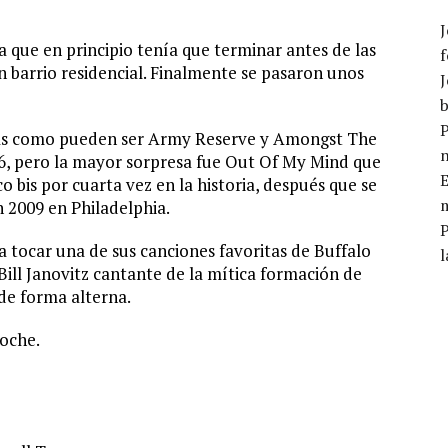
J
a que en principio tenía que terminar antes de las
f
n barrio residencial. Finalmente se pasaron unos
J
b
P
esas como pueden ser Army Reserve y Amongst The
6, pero la mayor sorpresa fue Out Of My Mind que
E
o bis por cuarta vez en la historia, después que se
m
n 2009 en Philadelphia.
a tocar una de sus canciones favoritas de Buffalo
l
 Bill Janovitz cantante de la mítica formación de
 de forma alterna.
noche.