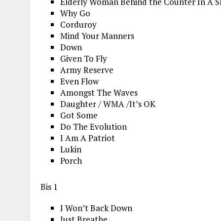
Elderly Woman Behind the Counter In A 
Why Go
Corduroy
Mind Your Manners
Down
Given To Fly
Army Reserve
Even Flow
Amongst The Waves
Daughter / WMA /It’s OK
Got Some
Do The Evolution
I Am A Patriot
Lukin
Porch
Bis 1
I Won’t Back Down
Just Breathe