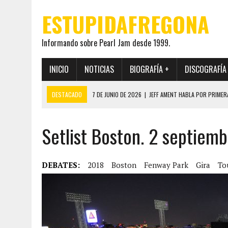
ESTUPIDAFREGONA
Informando sobre Pearl Jam desde 1999.
INICIO
NOTICIAS
BIOGRAFÍA +
DISCOGRAFÍA
DESTACADO
7 DE JUNIO DE 2026
|
JEFF AMENT HABLA POR PRIMER
22 DE MAYO DE 2026
|
PEARL JAM MANTENDRÁ EN SECRETO LA IDENTI
Setlist Boston. 2 septiemb
19 DE MAYO DE 2026
|
EL ENCUENTRO ENTRE NEIL YOUNG Y PEARL JAM 
12 DE MAYO DE 2026
|
PEARL JAM REAPARECEN EN OHANA 2026 EN ME
28 DE JULIO DE 2026
|
JEFF AMENT PUBLICA SINCE FOREVER, UN LIBR
DEBATES:
2018
Boston
Fenway Park
Gira
To