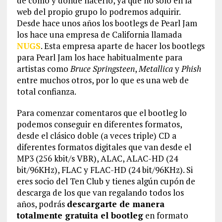
de como y donde hacerlo, ya que no sólo en la
web del propio grupo lo podremos adquirir.
Desde hace unos años los bootlegs de Pearl Jam
los hace una empresa de California llamada
NUGS
. Esta empresa aparte de hacer los bootlegs
para Pearl Jam los hace habitualmente para
artistas como
Bruce Springsteen
,
Metallica
y
Phish
entre muchos otros, por lo que es una web de
total confianza.
Para comenzar comentaros que el bootleg lo
podemos conseguir en diferentes formatos,
desde el clásico doble (a veces triple) CD a
diferentes formatos digitales que van desde el
MP3 (256 kbit/s VBR), ALAC, ALAC-HD (24
bit/96KHz), FLAC y FLAC-HD (24 bit/96KHz). Si
eres socio del Ten Club y tienes algún cupón de
descarga de los que van regalando todos los
años, podrás
descargarte de manera
totalmente gratuita el bootleg
en formato