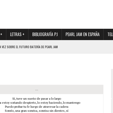
 +
LETRAS +
BIBLIOGRAFÍA PJ
PEARL JAM EN ESPAÑA
TEL
A VEZ SOBRE EL FUTURO BATERÍA DE PEARL JAM
DAD DE SU NUEVO BATERÍA
QUE MARCÓ LOS 90, DE NUEVO EN VINILO.
DIO DE LA INCERTIDUMBRE SOBRE SU FUTURA FORMACIÓN
O CON FOTOGRAFÍAS INÉDITAS DE LA HISTORIA DE PEARL JAM
…
Sí, tuve un sueño de pasar a lo largo
a estoy soñando despierto, lo estoy haciendo, lo mantengo
Puedo probar tu fe luego de atravesar la cadera
Sonrío, una gran sonrisa, sonrisa sin dientes, sí