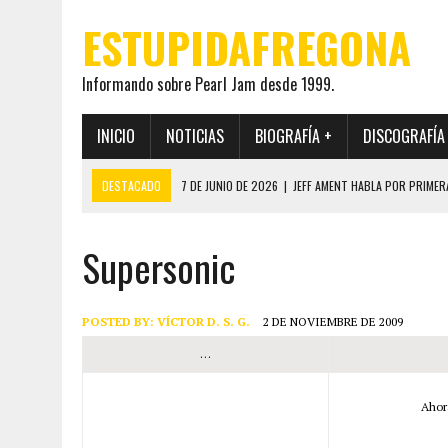
ESTUPIDAFREGONA
Informando sobre Pearl Jam desde 1999.
INICIO
NOTICIAS
BIOGRAFÍA +
DISCOGRAFÍA
DESTACADO
7 DE JUNIO DE 2026
|
JEFF AMENT HABLA POR PRIMER
22 DE MAYO DE 2026
|
PEARL JAM MANTENDRÁ EN SECRETO LA IDENTI
Supersonic
19 DE MAYO DE 2026
|
EL ENCUENTRO ENTRE NEIL YOUNG Y PEARL JAM 
12 DE MAYO DE 2026
|
PEARL JAM REAPARECEN EN OHANA 2026 EN ME
28 DE JULIO DE 2026
|
JEFF AMENT PUBLICA SINCE FOREVER, UN LIBR
POSTED BY:
VÍCTOR D. S. G.
2 DE NOVIEMBRE DE 2009
…
Ahor