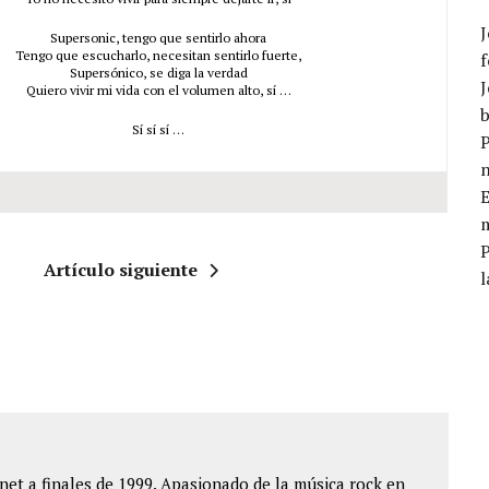
J
Supersonic, tengo que sentirlo ahora
Tengo que escucharlo, necesitan sentirlo fuerte,
f
Supersónico, se diga la verdad
J
Quiero vivir mi vida con el volumen alto, sí …
b
Sí sí sí …
P
E
m
Artículo siguiente
l
et a finales de 1999. Apasionado de la música rock en