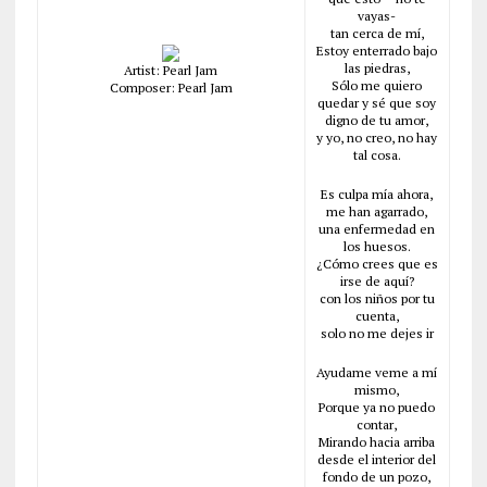
vayas-
tan cerca de mí,
Estoy enterrado bajo
las piedras,
Artist: Pearl Jam
Sólo me quiero
Composer: Pearl Jam
quedar y sé que soy
digno de tu amor,
y yo, no creo, no hay
tal cosa.
Es culpa mía ahora,
me han agarrado,
una enfermedad en
los huesos.
¿Cómo crees que es
irse de aquí?
con los niños por tu
cuenta,
solo no me dejes ir
Ayudame veme a mí
mismo,
Porque ya no puedo
contar,
Mirando hacia arriba
desde el interior del
fondo de un pozo,