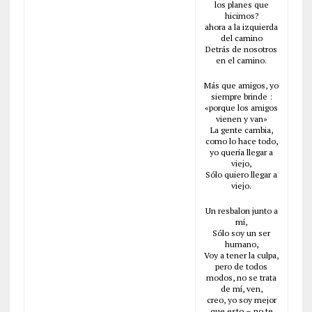
los planes que
hicimos?
ahora a la izquierda
del camino
Detrás de nosotros
en el camino.
Más que amigos, yo
siempre brinde :
«porque los amigos
vienen y van»
La gente cambia,
como lo hace todo,
yo quería llegar a
viejo,
Sólo quiero llegar a
viejo.
Un resbalon junto a
mí,
Sólo soy un ser
humano,
Voy a tener la culpa,
pero de todos
modos, no se trata
de mí, ven,
creo, yo soy mejor
que esto – no te