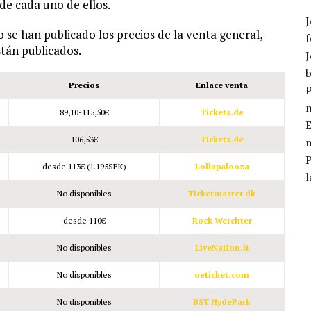
 de cada uno de ellos.
J
e han publicado los precios de la venta general,
f
stán publicados.
J
b
Precios
Enlace venta
P
89,10-115,50€
Tickets.de
E
106,53€
Tickets.de
m
desde 113€ (1.195SEK)
Lollapalooza
l
No disponibles
Ticketmaster.dk
desde 110€
Rock Werchter
No disponibles
LiveNation.it
No disponibles
oeticket.com
No disponibles
BST HydePark