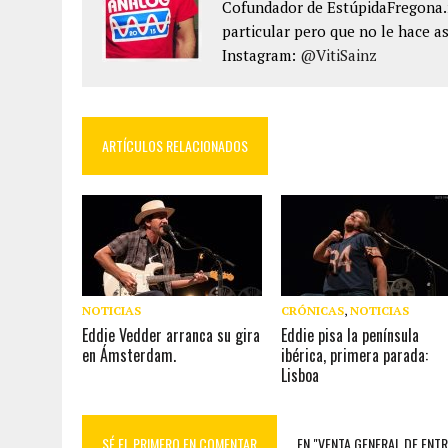
Cofundador de EstúpidaFregona.n
particular pero que no le hace as
Instagram:
@VitiSainz
ARTÍCULOS RELACIONADOS
NOTICIAS
CRÓNICAS
,
NOTICIAS
Eddie Vedder arranca su gira
Eddie pisa la península
en Ámsterdam.
ibérica, primera parada:
Lisboa
SÉ EL PRIMERO EN COMENTAR
EN "VENTA GENERAL DE ENT