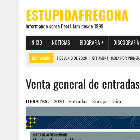
ESTUPIDAFREGONA
Informando sobre Pearl Jam desde 1999.
INICIO
NOTICIAS
BIOGRAFÍA +
DISCOGRAFÍA
DESTACADO
7 DE JUNIO DE 2026
|
JEFF AMENT HABLA POR PRIMER
22 DE MAYO DE 2026
|
PEARL JAM MANTENDRÁ EN SECRETO LA IDENTI
Venta general de entradas
19 DE MAYO DE 2026
|
EL ENCUENTRO ENTRE NEIL YOUNG Y PEARL JAM 
12 DE MAYO DE 2026
|
PEARL JAM REAPARECEN EN OHANA 2026 EN ME
28 DE JULIO DE 2026
|
JEFF AMENT PUBLICA SINCE FOREVER, UN LIBR
DEBATES:
2020
Entradas
Europa
Gira