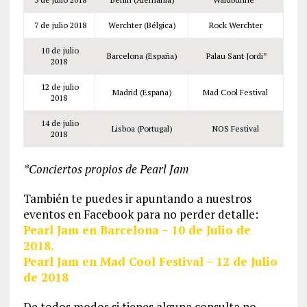
7 de julio 2018
Werchter (Bélgica)
Rock Werchter
10 de julio
Barcelona (España)
Palau Sant Jordi*
2018
12 de julio
Madrid (España)
Mad Cool Festival
2018
14 de julio
Lisboa (Portugal)
NOS Festival
2018
*Conciertos propios de Pearl Jam
También te puedes ir apuntando a nuestros
eventos en Facebook para no perder detalle:
Pearl Jam en Barcelona – 10 de Julio de
2018.
Pearl Jam en Mad Cool Festival – 12 de Julio
de 2018
De todos modos si tienes alguna consulta no