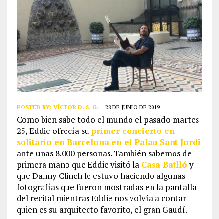
POSTED BY:
VÍCTOR D. S. G.
28 DE JUNIO DE 2019
Como bien sabe todo el mundo el pasado martes
25, Eddie ofrecía su
primer concierto en
solitario en Barcelona en el Palau Sant Jordi
ante unas 8.000 personas. También sabemos de
primera mano que Eddie visitó la
Casa Batlló
y
que Danny Clinch le estuvo haciendo algunas
fotografías que fueron mostradas en la pantalla
del recital mientras Eddie nos volvía a contar
quien es su arquitecto favorito, el gran Gaudí.