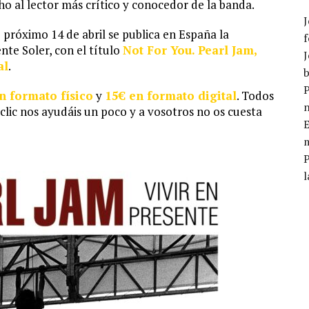
o al lector más crítico y conocedor de la banda.
J
 próximo 14 de abril se publica en España la
f
nte Soler, con el título
Not For You. Pearl Jam,
J
al
.
b
P
n formato físico
y
15€ en formato digital
. Todos
lic nos ayudáis un poco y a vosotros no os cuesta
E
m
l