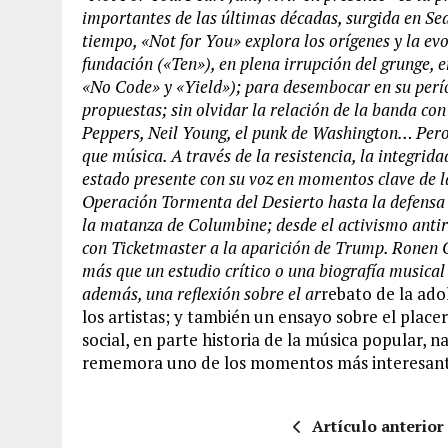
importantes de las últimas décadas, surgida en Sea
tiempo, «Not for You» explora los orígenes y la evo
fundación («Ten»), en plena irrupción del grunge, e
«No Code» y «Yield»); para desembocar en su perío
propuestas; sin olvidar la relación de la banda co
Peppers, Neil Young, el punk de Washington… Pero
que música. A través de la resistencia, la integrida
estado presente con su voz en momentos clave de la
Operación Tormenta del Desierto hasta la defensa 
la matanza de Columbine; desde el activismo antir
con Ticketmaster a la aparición de Trump. Ronen G
más que un estudio crítico o una biografía musical 
además, una reflexión sobre el ar
rebato de la adol
los artistas; y también un ensayo sobre el placer
social, en parte historia de la música popular, 
rememora uno de los momentos más interesantes
Artículo anterior