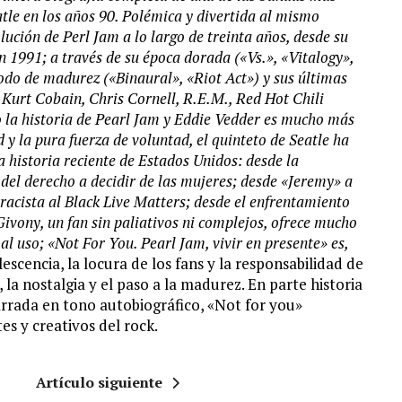
tle en los años 90. Polémica y divertida al mismo
lución de Perl Jam a lo largo de treinta años, desde su
n 1991; a través de su época dorada («Vs.», «Vitalogy»,
do de madurez («Binaural», «Riot Act») y sus últimas
n Kurt Cobain, Chris Cornell, R.E.M., Red Hot Chili
 la historia de Pearl Jam y Eddie Vedder es mucho más
d y la pura fuerza de voluntad, el quinteto de Seatle ha
 historia reciente de Estados Unidos: desde la
del derecho a decidir de las mujeres; desde «Jeremy» a
racista al Black Live Matters; desde el enfrentamiento
ivony, un fan sin paliativos ni complejos, ofrece mucho
al uso; «Not For You. Pearl Jam, vivir en presente» es,
escencia, la locura de los fans y la responsabilidad de
, la nostalgia y el paso a la madurez. En parte historia
narrada en tono autobiográfico, «Not for you»
 y creativos del rock.
Artículo siguiente