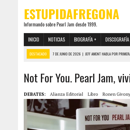
ESTUPIDAFREGONA
Informando sobre Pearl Jam desde 1999.
INICIO
NOTICIAS
BIOGRAFÍA +
DISCOGRAFÍA
DESTACADO
7 DE JUNIO DE 2026
|
JEFF AMENT HABLA POR PRIMER
22 DE MAYO DE 2026
|
PEARL JAM MANTENDRÁ EN SECRETO LA IDENTI
Not For You. Pearl Jam, viv
19 DE MAYO DE 2026
|
EL ENCUENTRO ENTRE NEIL YOUNG Y PEARL JAM 
12 DE MAYO DE 2026
|
PEARL JAM REAPARECEN EN OHANA 2026 EN ME
28 DE JULIO DE 2026
|
JEFF AMENT PUBLICA SINCE FOREVER, UN LIBR
DEBATES:
Alianza Editorial
Libro
Ronen Givon