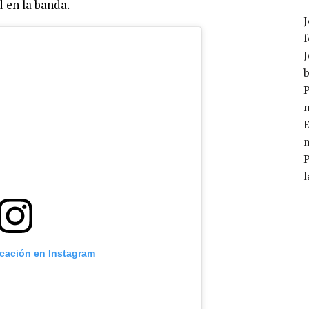
 en la banda.
J
f
J
b
P
E
m
l
icación en Instagram