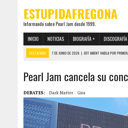
ESTUPIDAFREGONA
Informando sobre Pearl Jam desde 1999.
INICIO
NOTICIAS
BIOGRAFÍA +
DISCOGRAFÍA
DESTACADO
7 DE JUNIO DE 2026
|
JEFF AMENT HABLA POR PRIMER
22 DE MAYO DE 2026
|
PEARL JAM MANTENDRÁ EN SECRETO LA IDENTI
Pearl Jam cancela su conc
19 DE MAYO DE 2026
|
EL ENCUENTRO ENTRE NEIL YOUNG Y PEARL JAM 
12 DE MAYO DE 2026
|
PEARL JAM REAPARECEN EN OHANA 2026 EN ME
28 DE JULIO DE 2026
|
JEFF AMENT PUBLICA SINCE FOREVER, UN LIBR
DEBATES:
Dark Matter
Gira