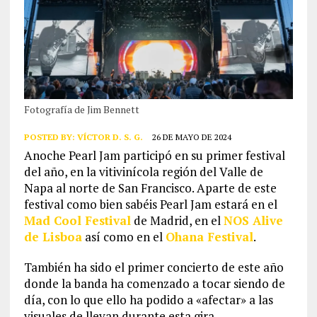
Fotografía de Jim Bennett
POSTED BY:
VÍCTOR D. S. G.
26 DE MAYO DE 2024
Anoche Pearl Jam participó en su primer festival
del año, en la vitivinícola región del Valle de
Napa al norte de San Francisco. Aparte de este
festival como bien sabéis Pearl Jam estará en el
Mad Cool Festival
de Madrid, en el
NOS Alive
de Lisboa
así como en el
Ohana Festival
.
También ha sido el primer concierto de este año
donde la banda ha comenzado a tocar siendo de
día, con lo que ello ha podido a «afectar» a las
visuales de llevan durante esta gira.